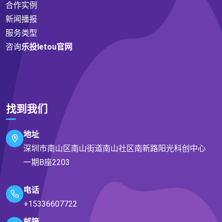
合作实例
新闻播报
服务类型
咨询
乐投letou官网
找到我们
地址
深圳市南山区南山街道南山社区南新路阳光科创中心
一期B座2203
电话
+15336607722
邮箱