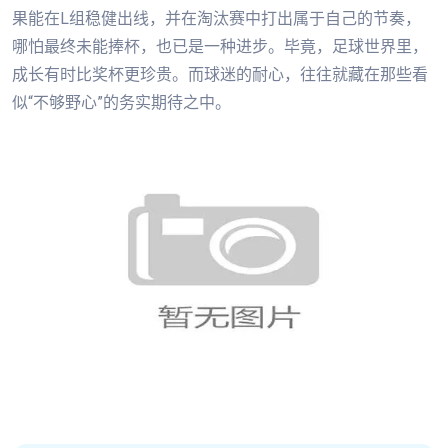
果能在L组稳健出线，并在淘汰赛中打出属于自己的节奏，
哪怕最终未能捧杯，也已是一种进步。毕竟，足球世界里，
成长有时比奖杯更珍贵。而球迷的耐心，往往就藏在那些看
似“不够野心”的务实期待之中。