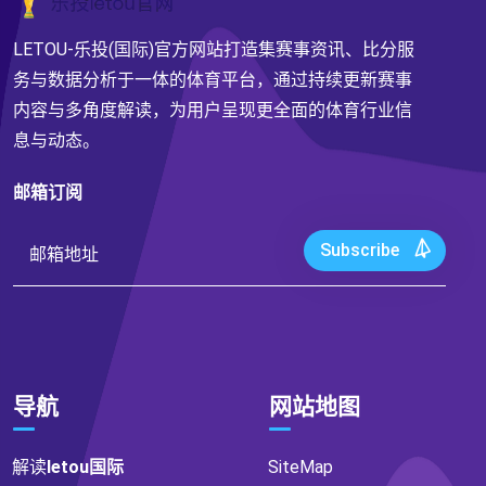
LETOU-乐投(国际)官方网站打造集赛事资讯、比分服
务与数据分析于一体的体育平台，通过持续更新赛事
内容与多角度解读，为用户呈现更全面的体育行业信
息与动态。
邮箱订阅
Subscribe
导航
网站地图
解读
letou国际
SiteMap