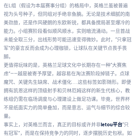
在L组（假设为本届赛事分组）的格局中，英格兰虽被普遍
视为头号种子，但同组对手绝非鱼腩。无论是技术细腻的南
美劲旅，还是作风硬朗的东欧新锐，都具备搅局甚至爆冷的
能力。小组赛阶段看似顺风顺水，实则暗流涌动。一旦首战
未能全取三分，出线形势可能迅速变得微妙。此时，“只拿冠
军”的豪言反而会成为心理枷锁，让球队在关键节点畏手畏
脚。
更值得玩味的是，英格兰足球文化中长期存在一种“大赛焦
虑”——越是被寄予厚望，越容易在淘汰赛阶段掉链子。点球
魔咒、关键先生缺席、战术僵化……这些标签如影随形。即便
拥有凯恩这样的顶级射手和贝林厄姆这样的新生代核心，教
练组仍需在临场调度与心理建设上做足功课。毕竟，世界杯
不是纸面实力的简单叠加，而是意志、运气与细节的综合较
量。
事实上，对英格兰而言，真正的目标或许并非
letou平台
“只
有冠军”，而是在保持竞争力的同时，逐步摆脱历史包袱。如