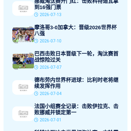
挪威淘汰赛开门红：击败科特迪瓦拿
到16强门票
2026-07-13
摩洛哥3-0加拿大：晋级2026世界杯
八强
2026-07-10
巴西击败日本晋级下一轮，淘汰赛首
战惊险过关
2026-07-07
德布劳内世界杯进球：比利时老将继
续发挥作用
2026-07-04
法国小组赛全记录：击败伊拉克、击
败挪威并锁定第一
2026-07-01