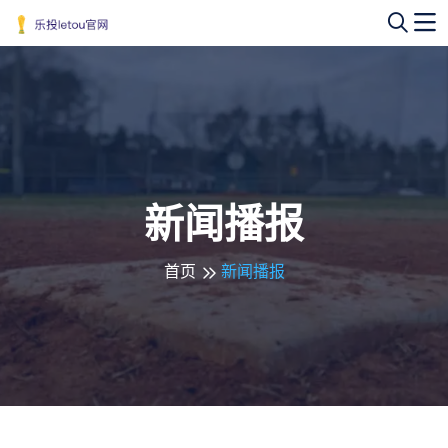
新闻播报
首页
新闻播报