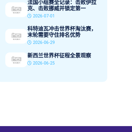
法国小组赛全记录：击败伊拉
克、击败挪威并锁定第一
2026-07-01
科特迪瓦冲击世界杯淘汰赛，
末轮需要守住排名优势
2026-06-29
新西兰世界杯征程全景观察
2026-06-25