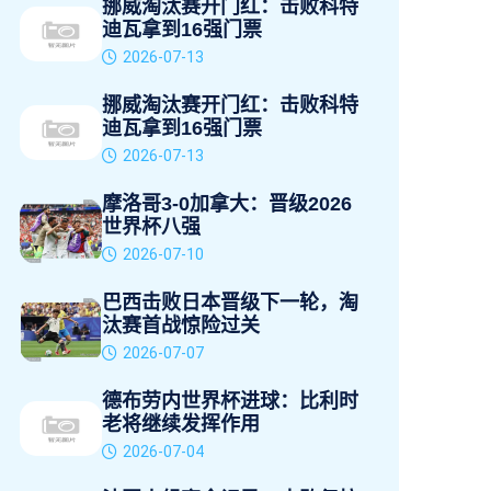
挪威淘汰赛开门红：击败科特
迪瓦拿到16强门票
2026-07-13
挪威淘汰赛开门红：击败科特
迪瓦拿到16强门票
2026-07-13
摩洛哥3-0加拿大：晋级2026
世界杯八强
2026-07-10
巴西击败日本晋级下一轮，淘
汰赛首战惊险过关
2026-07-07
德布劳内世界杯进球：比利时
老将继续发挥作用
2026-07-04