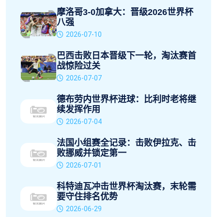
摩洛哥3-0加拿大：晋级2026世界杯
八强
2026-07-10
巴西击败日本晋级下一轮，淘汰赛首
战惊险过关
2026-07-07
德布劳内世界杯进球：比利时老将继
续发挥作用
2026-07-04
法国小组赛全记录：击败伊拉克、击
败挪威并锁定第一
2026-07-01
科特迪瓦冲击世界杯淘汰赛，末轮需
要守住排名优势
2026-06-29