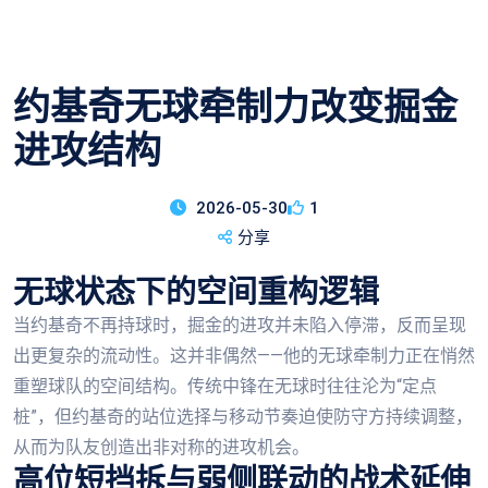
约基奇无球牵制力改变掘金
进攻结构
2026-05-30
1
分享
无球状态下的空间重构逻辑
当约基奇不再持球时，掘金的进攻并未陷入停滞，反而呈现
出更复杂的流动性。这并非偶然——他的无球牵制力正在悄然
重塑球队的空间结构。传统中锋在无球时往往沦为“定点
桩”，但约基奇的站位选择与移动节奏迫使防守方持续调整，
从而为队友创造出非对称的进攻机会。
高位短挡拆与弱侧联动的战术延伸