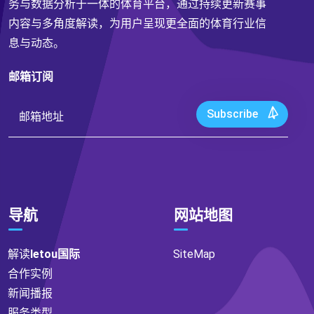
务与数据分析于一体的体育平台，通过持续更新赛事
内容与多角度解读，为用户呈现更全面的体育行业信
息与动态。
邮箱订阅
Subscribe
导航
网站地图
解读
letou国际
SiteMap
合作实例
新闻播报
服务类型