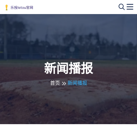
新闻播报
首页
新闻播报