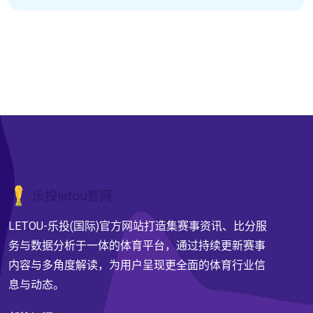
LETOU-乐投(国际)官方网站打造集赛事资讯、比分服
务与数据分析于一体的体育平台，通过持续更新赛事
内容与多角度解读，为用户呈现更全面的体育行业信
息与动态。