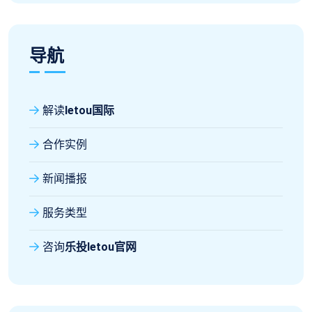
导航
解读
letou国际
合作实例
新闻播报
服务类型
咨询
乐投letou官网