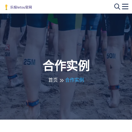
合作实例
首页
合作实例