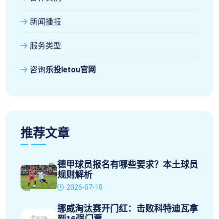
新闻播报
服务类型
咨询
乐投letou官网
推荐文章
德甲球员报名有哪些要求？本土球员
规则解析
2026-07-18
挪威淘汰赛开门红：击败科特迪瓦拿