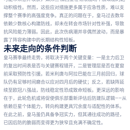
动积极性。然而，这些应对措施更多属于应急性质，难以支
撑整个赛季的高强度竞争。真正的问题在于，皇马过去数年
依赖少数核心构建防线，却未在转会市场针对性补强，导致
抗风险能力薄弱。因此，此次伤病潮并非偶然波动，而是暴
露了阵容构建中的长期结构性短板。
未来走向的条件判断
皇马赛季最终走势，将取决于两个关键变量：一是主力后卫
的复出时间表是否与关键赛程错开，二是管理层是否在夏窗
前采取预防性引援。若米利唐与阿拉巴能在三月前回归，球
队仍有足够时间磨合以应对四月后的硬仗；反之，若缺阵延
续至欧冠八强战，防线稳定性恐成致命短板。更深远的影响
在于，此轮危机或将促使俱乐部重新评估后防建队逻辑——从
依赖巨星个体能力，转向构建更具冗余度与适配性的体系。
在此之前，皇马虽仍具备争冠实力，但其通往成功的路径，
已因后防的脆弱而变得更为狭窄且充满不确定性。