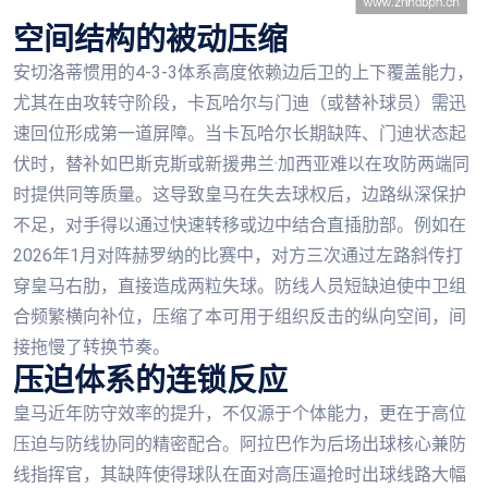
空间结构的被动压缩
安切洛蒂惯用的4-3-3体系高度依赖边后卫的上下覆盖能力，
尤其在由攻转守阶段，卡瓦哈尔与门迪（或替补球员）需迅
速回位形成第一道屏障。当卡瓦哈尔长期缺阵、门迪状态起
伏时，替补如巴斯克斯或新援弗兰·加西亚难以在攻防两端同
时提供同等质量。这导致皇马在失去球权后，边路纵深保护
不足，对手得以通过快速转移或边中结合直插肋部。例如在
2026年1月对阵赫罗纳的比赛中，对方三次通过左路斜传打
穿皇马右肋，直接造成两粒失球。防线人员短缺迫使中卫组
合频繁横向补位，压缩了本可用于组织反击的纵向空间，间
接拖慢了转换节奏。
压迫体系的连锁反应
皇马近年防守效率的提升，不仅源于个体能力，更在于高位
压迫与防线协同的精密配合。阿拉巴作为后场出球核心兼防
线指挥官，其缺阵使得球队在面对高压逼抢时出球线路大幅