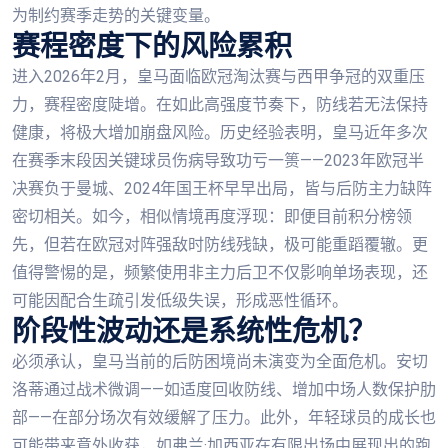
为制约赛季走势的关键变量。
赛程密度下的风险累积
进入2026年2月，皇马面临欧冠淘汰赛与西甲争冠的双重压
力，赛程密度陡增。在如此高强度节奏下，防线若无法保持
健康，将极大增加崩盘风险。历史经验表明，皇马近年多次
在赛季末段因关键球员伤病导致功亏一篑——2023年欧冠半
决赛负于曼城、2024年国王杯早早出局，皆与后防主力缺阵
密切相关。如今，相似情境再度浮现：即便目前积分榜领
先，但若在欧冠对阵强敌时防线残缺，极可能重蹈覆辙。更
值得警惕的是，频繁使用非主力后卫不仅影响单场表现，还
可能因配合生疏引发低级失误，形成恶性循环。
阶段性波动还是系统性危机？
必须承认，皇马当前的后防困境尚未演变为全面危机。安切
洛蒂通过战术微调——如适度回收防线、增加中场人数保护肋
部——在部分场次有效缓解了压力。此外，年轻球员的成长也
可能带来意外收获，如弗兰·加西亚在有限出场中展现出的跑