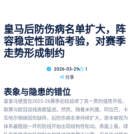
皇马后防伤病名单扩大，阵
容稳定性面临考验，对赛季
走势形成制约
2026-03-29
1
分享
表象与隐患的错位
皇家马德里在2025-26赛季初段延续了其一贯的强势开局，
联赛与欧冠双线高歌猛进。然而，随着米利唐、阿拉巴、卡
瓦哈尔相继因伤缺阵，后防伤病名单持续扩大，原本被视为
体系最稳固一环的防线开始出现结构性松动。表面上看，球