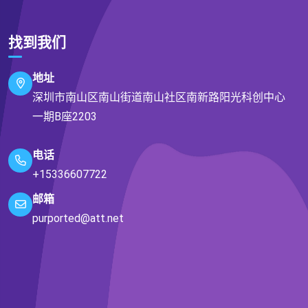
找到我们
地址
深圳市南山区南山街道南山社区南新路阳光科创中心
一期B座2203
电话
+15336607722
邮箱
purported@att.net