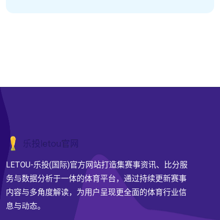
LETOU-乐投(国际)官方网站打造集赛事资讯、比分服
务与数据分析于一体的体育平台，通过持续更新赛事
内容与多角度解读，为用户呈现更全面的体育行业信
息与动态。