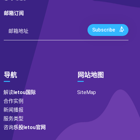
邮箱订阅
Subscribe
导航
网站地图
解读
letou国际
SiteMap
合作实例
新闻播报
服务类型
咨询
乐投letou官网