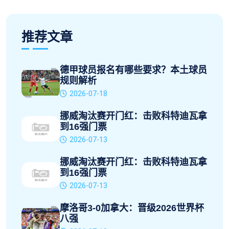
推荐文章
德甲球员报名有哪些要求？本土球员
规则解析
2026-07-18
挪威淘汰赛开门红：击败科特迪瓦拿
到16强门票
2026-07-13
挪威淘汰赛开门红：击败科特迪瓦拿
到16强门票
2026-07-13
摩洛哥3-0加拿大：晋级2026世界杯
八强