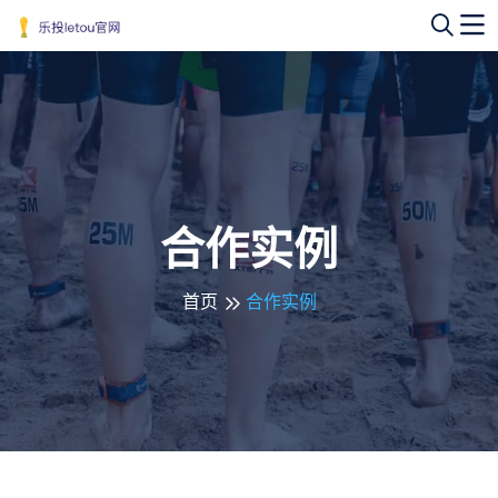
合作实例
首页
合作实例