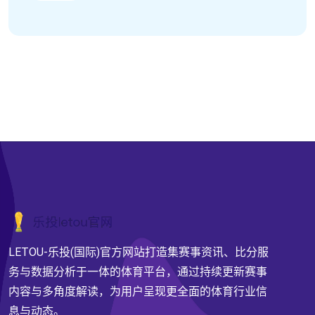
LETOU-乐投(国际)官方网站打造集赛事资讯、比分服
务与数据分析于一体的体育平台，通过持续更新赛事
内容与多角度解读，为用户呈现更全面的体育行业信
息与动态。