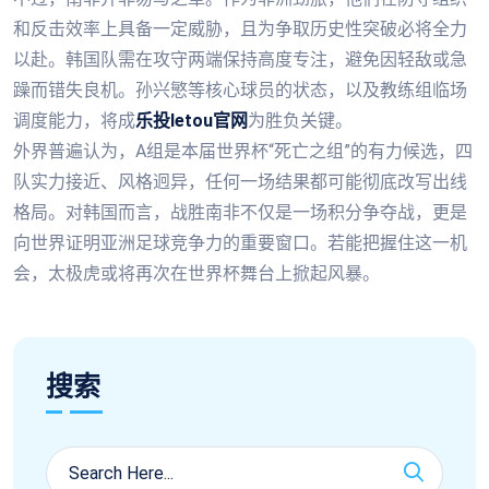
和反击效率上具备一定威胁，且为争取历史性突破必将全力
以赴。韩国队需在攻守两端保持高度专注，避免因轻敌或急
躁而错失良机。孙兴慜等核心球员的状态，以及教练组临场
调度能力，将成
乐投letou官网
为胜负关键。
外界普遍认为，A组是本届世界杯“死亡之组”的有力候选，四
队实力接近、风格迥异，任何一场结果都可能彻底改写出线
格局。对韩国而言，战胜南非不仅是一场积分争夺战，更是
向世界证明亚洲足球竞争力的重要窗口。若能把握住这一机
会，太极虎或将再次在世界杯舞台上掀起风暴。
搜索