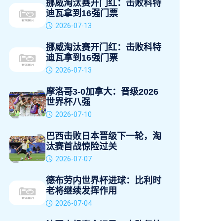
挪威淘汰赛开门红：击败科特
迪瓦拿到16强门票
2026-07-13
挪威淘汰赛开门红：击败科特
迪瓦拿到16强门票
2026-07-13
摩洛哥3-0加拿大：晋级2026
世界杯八强
2026-07-10
巴西击败日本晋级下一轮，淘
汰赛首战惊险过关
2026-07-07
德布劳内世界杯进球：比利时
老将继续发挥作用
2026-07-04