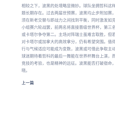
相较之下，波黑的处境略显微妙。球队坐拥哲科这
题长期存在。过去两届世预赛，波黑均止步附加赛，
须在新老交替与即战力之间找到平衡，同时激发如
小组赛六轮战罢，前两名将直接晋级世界杯，第三
或卡塔尔争夺第二。主场对阵瑞士虽难言取胜，但
对卡塔尔或加拿大的高效拿分，仍有希望突围。值
行与气候适应可能成为变数，波黑或可借此争取主
球迷期待着哲科的最后一舞能在世界杯舞台上演，
竞技的考验，也是精神的远征。波黑能否打破宿命
晓。
上一篇