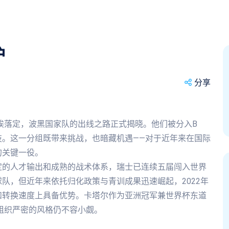
炉
分享
尘埃落定，波黑国家队的出线之路正式揭晓。他们被分入B
技。这一分组既带来挑战，也暗藏机遇——对于近年来在国际
的关键一役。
定的人才输出和成熟的战术体系，瑞士已连续五届闯入世界
队，但近年来依托归化政策与青训成果迅速崛起，2022年
和转换速度上具备优势。卡塔尔作为亚洲冠军兼世界杯东道
、组织严密的风格仍不容小觑。