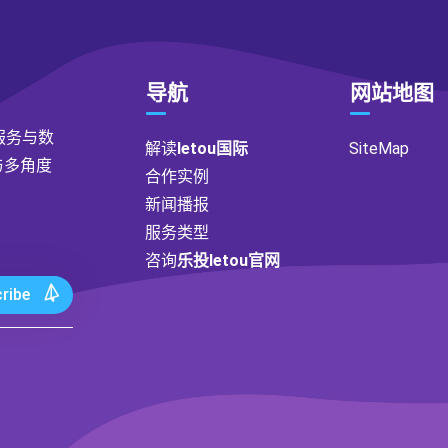
导航
网站地图
服务与数
解读
letou国际
SiteMap
与多角度
合作实例
新闻播报
服务类型
咨询
乐投letou官网
ribe