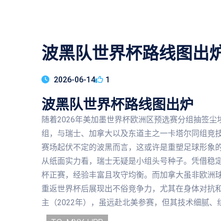
波黑队世界杯路线图出
2026-06-14
1
波黑队世界杯路线图出炉
随着2026年美加墨世界杯欧洲区预选赛分组抽签
组，与瑞士、加拿大以及东道主之一卡塔尔同组竞
赛场起伏不定的波黑而言，这或许是重塑足球形象
从纸面实力看，瑞士无疑是小组头号种子。凭借稳
杯正赛，经验丰富且攻守均衡。而加拿大虽非欧洲球
重返世界杯后展现出不俗竞争力，尤其在身体对抗
主（2022年），虽远赴北美参赛，但其技术细腻