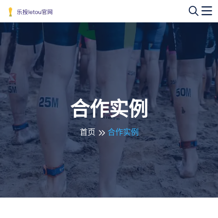
合作实例
首页
合作实例