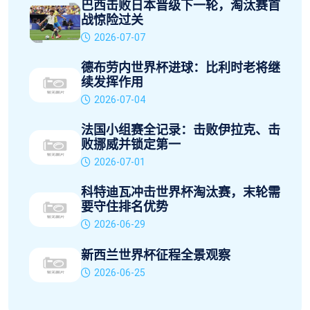
巴西击败日本晋级下一轮，淘汰赛首
战惊险过关
2026-07-07
德布劳内世界杯进球：比利时老将继
续发挥作用
2026-07-04
法国小组赛全记录：击败伊拉克、击
败挪威并锁定第一
2026-07-01
科特迪瓦冲击世界杯淘汰赛，末轮需
要守住排名优势
2026-06-29
新西兰世界杯征程全景观察
2026-06-25