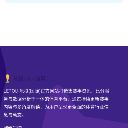
LETOU-乐投(国际)官方网站打造集赛事资讯、比分服
务与数据分析于一体的体育平台，通过持续更新赛事
内容与多角度解读，为用户呈现更全面的体育行业信
息与动态。