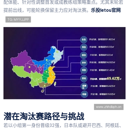
配体能、针对性调整首发或成教练组策略重点。尤其末轮若
提前出线，可能轮换保留主力应对淘汰赛。
乐投letou官网
潜在淘汰赛路径与挑战
若以小组第一身份晋级32强，日本队或避开巴西、阿根廷、