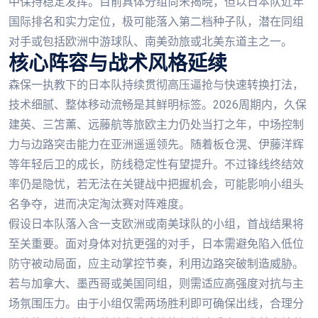
中保持稳定发挥。目前具体分组尚未揭晓，但以日本队近年
国际排名和实力定位，极可能落入第二档种子队，潜在同组
对手或包括欧洲中游球队、南美劲旅或北美东道主之一。
核心阵容与战术风格延续
森保一执教下的日本队持续贯彻高压逼抢与快速转换打法，
技术细腻、整体移动流畅是其鲜明标签。2026周期内，久保
建英、三笘薰、远藤航等旅欧主力仍处当打之年，中场控制
力与边路突击能力在亚洲遥遥领先。随着板仓滉、伊藤洋辉
等年轻后卫的成长，防线稳定性有望提升。不过锋线终结效
率仍是隐忧，若无法在关键战中把握机会，可能影响小组头
名争夺，进而决定淘汰赛对阵难度。
假设日本队落入含一支欧洲或南美球队的小组，首战结果将
至关重要。面对身体对抗更强的对手，日本需避免陷入低位
防守被动局面，应主动掌控节奏，利用边路突破制造威胁。
若与加拿大、墨西哥或美国同组，则需适应高强度对抗与主
场氛围压力。由于小组仅需两场胜利即可确保出线，合理分