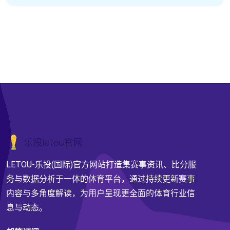
LETOU-乐投(国际)官方网站打造集赛事资讯、比分服
务与数据分析于一体的体育平台，通过持续更新赛事
内容与多角度解读，为用户呈现更全面的体育行业信
息与动态。