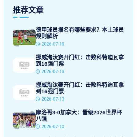
推荐文章
德甲球员报名有哪些要求？本土球员
规则解析
2026-07-18
挪威淘汰赛开门红：击败科特迪瓦拿
到16强门票
2026-07-13
挪威淘汰赛开门红：击败科特迪瓦拿
到16强门票
2026-07-13
摩洛哥3-0加拿大：晋级2026世界杯
八强
2026-07-10