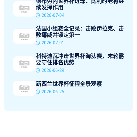
德布劳内世界杯进球：比利时老将继
续发挥作用
2026-07-04
法国小组赛全记录：击败伊拉克、击
败挪威并锁定第一
2026-07-01
科特迪瓦冲击世界杯淘汰赛，末轮需
要守住排名优势
2026-06-29
新西兰世界杯征程全景观察
2026-06-25