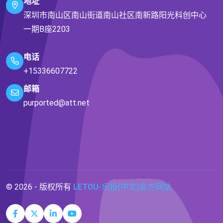
地址
深圳市南山区南山街道南山社区南新路阳光科创中心
一期B座2203
电话
+15336607722
邮箱
purported@att.net
© 2026 - 版权所有
LETOU-乐投(中文)官方网站